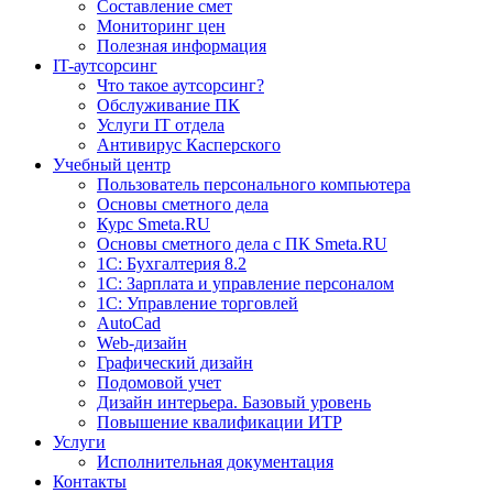
Составление смет
Мониторинг цен
Полезная информация
IT-аутсорсинг
Что такое аутсорсинг?
Обслуживание ПК
Услуги IT отдела
Антивирус Касперского
Учебный центр
Пользователь персонального компьютера
Основы сметного дела
Курс Smeta.RU
Основы сметного дела с ПК Smeta.RU
1С: Бухгалтерия 8.2
1С: Зарплата и управление персоналом
1C: Управление торговлей
AutoCad
Web-дизайн
Графический дизайн
Подомовой учет
Дизайн интерьера. Базовый уровень
Повышение квалификации ИТР
Услуги
Исполнительная документация
Контакты