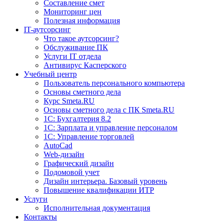
Составление смет
Мониторинг цен
Полезная информация
IT-аутсорсинг
Что такое аутсорсинг?
Обслуживание ПК
Услуги IT отдела
Антивирус Касперского
Учебный центр
Пользователь персонального компьютера
Основы сметного дела
Курс Smeta.RU
Основы сметного дела с ПК Smeta.RU
1С: Бухгалтерия 8.2
1С: Зарплата и управление персоналом
1C: Управление торговлей
AutoCad
Web-дизайн
Графический дизайн
Подомовой учет
Дизайн интерьера. Базовый уровень
Повышение квалификации ИТР
Услуги
Исполнительная документация
Контакты