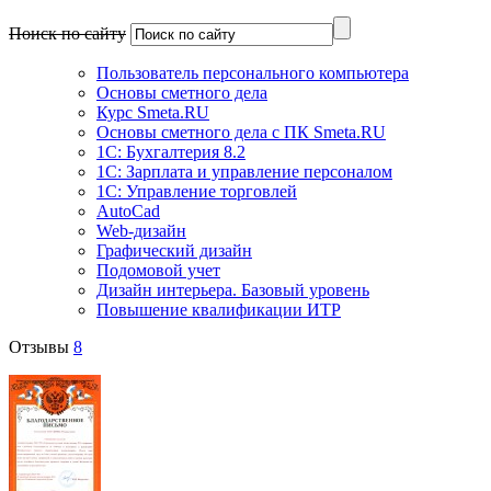
Поиск по сайту
Пользователь персонального компьютера
Основы сметного дела
Курс Smeta.RU
Основы сметного дела с ПК Smeta.RU
1С: Бухгалтерия 8.2
1С: Зарплата и управление персоналом
1C: Управление торговлей
AutoCad
Web-дизайн
Графический дизайн
Подомовой учет
Дизайн интерьера. Базовый уровень
Повышение квалификации ИТР
Отзывы
8