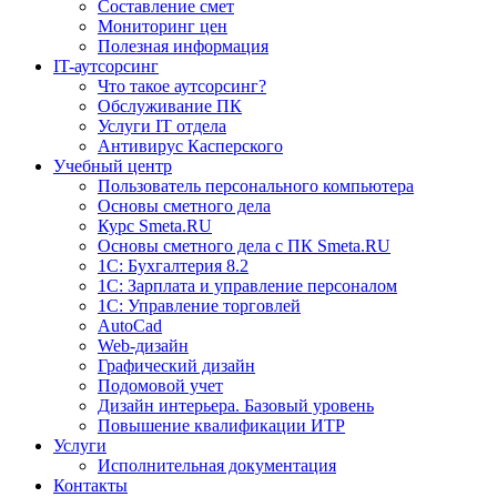
Составление смет
Мониторинг цен
Полезная информация
IT-аутсорсинг
Что такое аутсорсинг?
Обслуживание ПК
Услуги IT отдела
Антивирус Касперского
Учебный центр
Пользователь персонального компьютера
Основы сметного дела
Курс Smeta.RU
Основы сметного дела с ПК Smeta.RU
1С: Бухгалтерия 8.2
1С: Зарплата и управление персоналом
1C: Управление торговлей
AutoCad
Web-дизайн
Графический дизайн
Подомовой учет
Дизайн интерьера. Базовый уровень
Повышение квалификации ИТР
Услуги
Исполнительная документация
Контакты