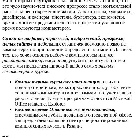
миниатюрных ноутбуков и наладонных PDA. Логично, что
это чудо научно-технического прогресса стало неотъемлемой
частью нашей современной жизни. Архитекторы, художники,
дизайнеры, инженеры, писатели, бухгалтера, экономисты,
врачи - многие представители этих профессий уже долгое
время пользуются компьютером.
Создание графиков, чертежей, изображений, программ,
целых сайтов
и небольших страничек возможно прямо на
компьютере, но при наличии определенных знаний. Для всех
тех, кто хочет освоить работу с компьютером или же
расширить имеющиеся знания,
углубить их в ту или иную
сферу, мы предлагаем широкий выбор самых
разных
компьютерных курсов.
Компьютерные курсы для начинающих
отлично
подойдут новичкам, на которых они пройдут обучение
основным компьютерным программам, получат навыки
работы с ними. К этим программам относится Microsoft
Office и Internet Explorer.
Компьютерные Опытным же пользователям,
стремящимся углубить познания в определенной сфере,
мы предлагаем большой спектр специализированных
компьютерных курсов в Рязани.