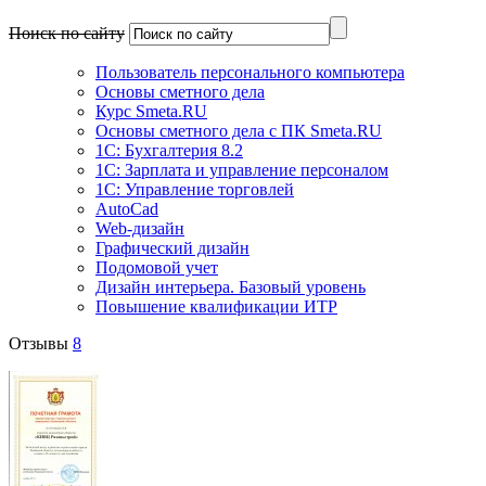
Поиск по сайту
Пользователь персонального компьютера
Основы сметного дела
Курс Smeta.RU
Основы сметного дела с ПК Smeta.RU
1С: Бухгалтерия 8.2
1С: Зарплата и управление персоналом
1C: Управление торговлей
AutoCad
Web-дизайн
Графический дизайн
Подомовой учет
Дизайн интерьера. Базовый уровень
Повышение квалификации ИТР
Отзывы
8