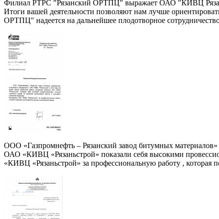
Филиал РТРС "Рязанский ОРТПЦ" выражает ОАО "КИВЦ Рязаньст
Итоги вашей деятельности позволяют нам лучше ориентировать
ОРТПЦ" надеется на дальнейшее плодотворное сотрудничество
ООО «Газпромнефть – Рязанский завод битумных материалов» 
ОАО «КИВЦ «Рязаньстрой» показали себя высокими провессион
«КИВЦ «Рязаньстрой» за профессиональную работу , которая п