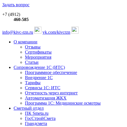
Задать вопрос
+7 (4912)
460-585
info@kivc-rzn.ru
vk.com/kivcrzn
О компании
Отзывы
Сертификаты
Мероприятия
Статьи
Сопровождение 1С (ИТС)
Программное обеспечение
Внедрение 1С
Тарифы
Сервисы 1С: ИТС
Отчетность через интернет
Автоматизация ЖКХ
Программа 1С: Медицинские осмотры
Сметный отдел
ПК Smeta.ru
ГосСтройСмета
Грандсмета