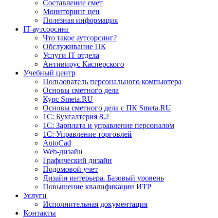
Составление смет
Мониторинг цен
Полезная информация
IT-аутсорсинг
Что такое аутсорсинг?
Обслуживание ПК
Услуги IT отдела
Антивирус Касперского
Учебный центр
Пользователь персонального компьютера
Основы сметного дела
Курс Smeta.RU
Основы сметного дела с ПК Smeta.RU
1С: Бухгалтерия 8.2
1С: Зарплата и управление персоналом
1C: Управление торговлей
AutoCad
Web-дизайн
Графический дизайн
Подомовой учет
Дизайн интерьера. Базовый уровень
Повышение квалификации ИТР
Услуги
Исполнительная документация
Контакты