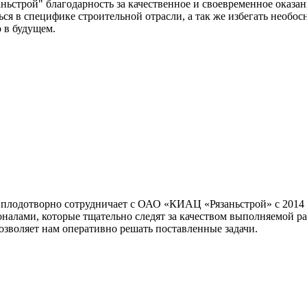
рой" благодарность за качественное и своевременное оказани
ся в специфике строительной отрасли, а так же избегать необ
 в будущем.
плодотворно сотрудничает с ОАО «КИАЦ «Рязаньстрой» с 2014 
алами, которые тщательно следят за качеством выполняемой р
озволяет нам оперативно решать поставленные задачи.