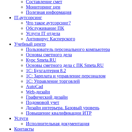
Составление смет
Мониторинг цен
Полезная информация
IT-аутсорсинг
Что такое аутсорсинг?
Обслуживание ПК
Услуги IT отдела
Антивирус Касперского
Учебный центр
Пользователь персонального компьютера
Основы сметного дела
Курс Smeta.RU
Основы сметного дела с ПК Smeta.RU
1С: Бухгалтерия 8.2
1С: Зарплата и управление персоналом
1C: Управление торговлей
AutoCad
Web-дизайн
Графический дизайн
Подомовой учет
Дизайн интерьера. Базовый уровень
Повышение квалификации ИТР
Услуги
Исполнительная документация
Контакты