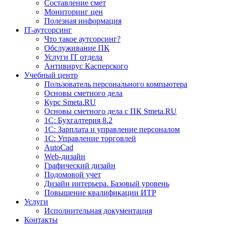
Составление смет
Мониторинг цен
Полезная информация
IT-аутсорсинг
Что такое аутсорсинг?
Обслуживание ПК
Услуги IT отдела
Антивирус Касперского
Учебный центр
Пользователь персонального компьютера
Основы сметного дела
Курс Smeta.RU
Основы сметного дела с ПК Smeta.RU
1С: Бухгалтерия 8.2
1С: Зарплата и управление персоналом
1C: Управление торговлей
AutoCad
Web-дизайн
Графический дизайн
Подомовой учет
Дизайн интерьера. Базовый уровень
Повышение квалификации ИТР
Услуги
Исполнительная документация
Контакты